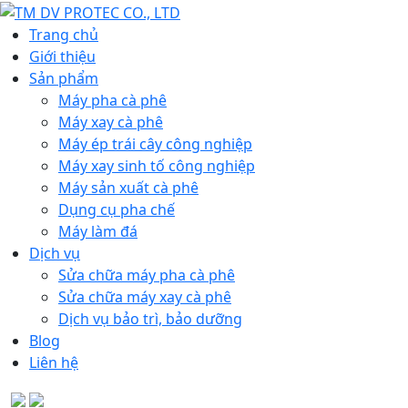
Trang chủ
Giới thiệu
Sản phẩm
Máy pha cà phê
Máy xay cà phê
Máy ép trái cây công nghiệp
Máy xay sinh tố công nghiệp
Máy sản xuất cà phê
Dụng cụ pha chế
Máy làm đá
Dịch vụ
Sửa chữa máy pha cà phê
Sửa chữa máy xay cà phê
Dịch vụ bảo trì, bảo dưỡng
Blog
Liên hệ