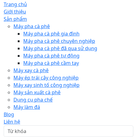
Trang chủ
Giới thiệu
Sản phẩm
Máy pha cà phê
Máy pha cà phê gia đình
Máy pha cà phê chuyên nghiệp
Máy pha cà phê đã qua sử dụng
Máy pha cà phê tự động
Máy pha cà phê cầm tay
Máy xay cà phê
Máy ép trái cây công nghiệp
Máy xay sinh tố công nghiệp
Máy sản xuất cà phê
Dụng cụ pha chế
Máy làm đá
Blog
Liên hệ