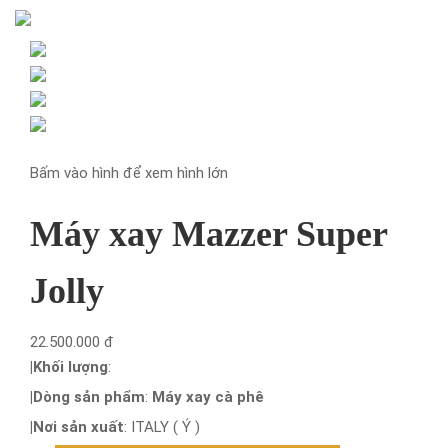
Trang chủ
Giới thiệu
Sản phẩm
Máy pha cà phê
Máy xay cà phê
Bấm vào hình để xem hình lớn
Máy ép trái cây công
nghiệp
Máy xay Mazzer Super
Máy xay sinh tố công
nghiệp
Jolly
Máy sản xuất cà phê
Dụng cụ pha chế
Máy làm đá
22.500.000 đ
Dịch vụ
|
Khối lượng
:
Sửa chữa máy pha cà phê
|
Dòng sản phẩm
:
Máy xay cà phê
Sửa chữa máy xay cà phê
|
Nơi sản xuất
:
ITALY ( Ý )
Dịch vụ bảo trì, bảo dưỡng