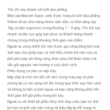
Tốc độ xay nhanh với lưỡi dao phẳng
Máy xay Mazzer Super Jolly được trang bị lưỡi dao phẳng
64mm được đúc bằng nhôm tiên tiến, có khả năng xay
18g cà phê espresso trong khoảng 7 – 9 giây. Tốc độ xay
nhanh và liên tục giúp bạn phục vụ khách hàng nhanh
chóng trong những khoảng thời gian cao điểm.
Ngoài ra, vòng chỉnh độ mịn được gia công bằng kim loại
tinh xảo cho phép bạn có thể điều chỉnh độ mịn của cà
phê phù hợp với từng công thức pha chế khác nhau mà
vẫn giữ nguyên vẹn hương vị của tách café.
Phễu đựng cà phê có nắp đậy
Nắp đậy là một chi tiết rất nhỏ trong máy xay cà phê
nhưng lại có tác dụng rất lớn trong quá trình xay. Hạt café
sẽ không bị bắn ra bên ngoài và bạn cũng không phải tốn
thời gian để giữ phễu trong khi xay.
Ngoài ra với thiết kế phễu thủy tinh đẹp mắt, bạn có thể
bỏ hạt cà phê vào bên trong và đậy nắp lại để trang trí